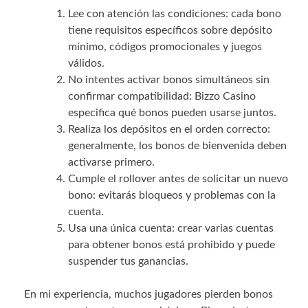
Lee con atención las condiciones: cada bono
tiene requisitos específicos sobre depósito
mínimo, códigos promocionales y juegos
válidos.
No intentes activar bonos simultáneos sin
confirmar compatibilidad: Bizzo Casino
especifica qué bonos pueden usarse juntos.
Realiza los depósitos en el orden correcto:
generalmente, los bonos de bienvenida deben
activarse primero.
Cumple el rollover antes de solicitar un nuevo
bono: evitarás bloqueos y problemas con la
cuenta.
Usa una única cuenta: crear varias cuentas
para obtener bonos está prohibido y puede
suspender tus ganancias.
En mi experiencia, muchos jugadores pierden bonos