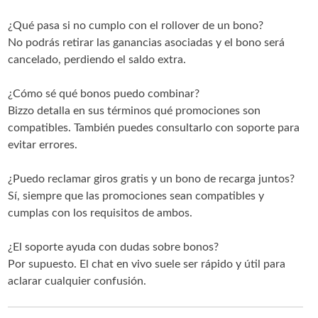
¿Qué pasa si no cumplo con el rollover de un bono?
No podrás retirar las ganancias asociadas y el bono será
cancelado, perdiendo el saldo extra.
¿Cómo sé qué bonos puedo combinar?
Bizzo detalla en sus términos qué promociones son
compatibles. También puedes consultarlo con soporte para
evitar errores.
¿Puedo reclamar giros gratis y un bono de recarga juntos?
Sí, siempre que las promociones sean compatibles y
cumplas con los requisitos de ambos.
¿El soporte ayuda con dudas sobre bonos?
Por supuesto. El chat en vivo suele ser rápido y útil para
aclarar cualquier confusión.