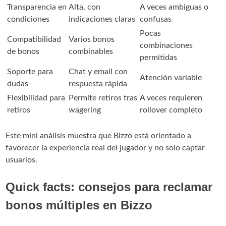
Transparencia en
Alta, con
A veces ambiguas o
condiciones
indicaciones claras
confusas
Pocas
Compatibilidad
Varios bonos
combinaciones
de bonos
combinables
permitidas
Soporte para
Chat y email con
Atención variable
dudas
respuesta rápida
Flexibilidad para
Permite retiros tras
A veces requieren
retiros
wagering
rollover completo
Este mini análisis muestra que Bizzo está orientado a
favorecer la experiencia real del jugador y no solo captar
usuarios.
Quick facts: consejos para reclamar
bonos múltiples en Bizzo